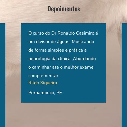
Depoimentos
tante tanto
Um curso de aprendizagem
O curso do Dr Ronaldo Casimiro é
Curso de alta complexidade,
Os dois cursos
Já fiz 
 se
meçando e se
prático e dinâmico! Como se
um divisor de águas. Mostrando
porém com ótima didática.
foram de exce
nacion
sar
ologia, como
estivesse nos EUA e convivendo
de forma simples e prática a
Escolha dos conteúdos e
conteúdo semp
mas o 
Apesar
ha na área.
no hospital de Ohio, mas o melhor
neurologia da clínica. Abordando
abordagens de muito bem
apresentado d
excepc
s, com
mento
que com realidade brasileira.
o caminhar até o melhor exame
embasadas com formas de
didática pelo 
algum,
l
 papa da neuro
Agradecimento pela troca de
complementar.
avaliação e tratamentos
acompanhada d
fiz em
Rildo Siqueira
tudo.
m vídeos além
informações e aprendizado.
utilizados em centros de
muito esclare
médica
Claudia Escalhão, MV, MSc, Dr
a para
ram uma
Pernambuco, PE
referência, mas também
muito a oport
devido
Beatriz Kosac
da
l!
Rio de Janeiro, RJ
proporciona alternativas levando-
qualid
se em conta a realidade de cada
Professora de 
semana
ma base
um. Experiência incrível e de
Veterinária, 
onde n
muito aprendizado!
Alegre, RS
de um 