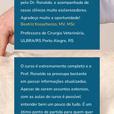
pelo Dr. Ronaldo, e acompanhada de
com
casos clínicos muito esclarecedores.
neu
Agradeço muito a oportunidade!
priv
Beatriz Kosachenco, MV, MSc
Gláu
Professora de Cirurgia Veterinária,
MV, 
ULBRA/RS Porto Alegre, RS
Pet
Itab
 um
O curso é extremamente completo e o
Já f
rma
Prof. Ronaldo se preocupa bastante
naci
em passar informações atualizadas.
do p
o
Apesar de serem assuntos extensos,
sem 
com as aulas do curso é possível
que 
entender bem um pouco de tudo. É um
médi
ótimo ponto de partida para quem quer
a di