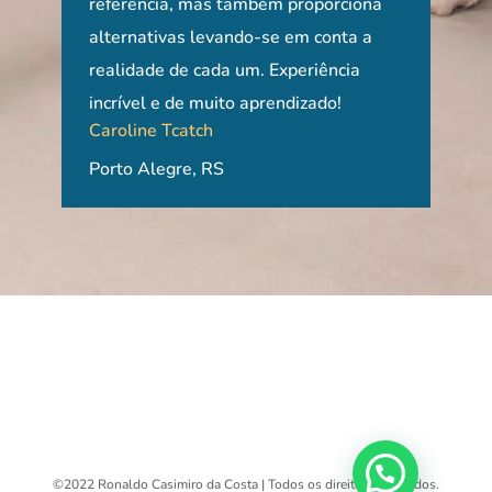
os
referência, mas também proporciona
grad
alternativas levando-se em conta a
gra
realidade de cada um. Experiência
curs
Ayn
incrível e de muito aprendizado!
Caroline Tcatch
Uni
Porto Alegre, RS
Pau
©2022 Ronaldo Casimiro da Costa | Todos os direitos reservados.