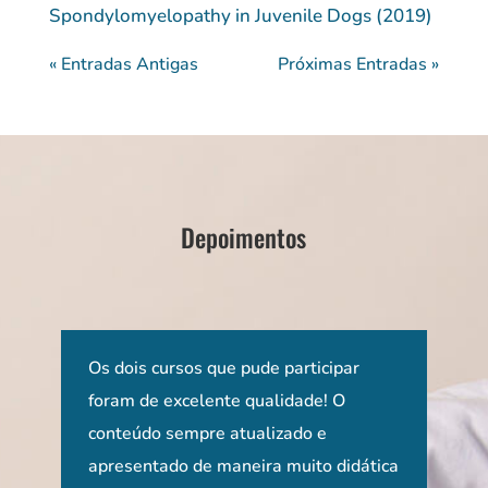
Spondylomyelopathy in Juvenile Dogs (2019)
« Entradas Antigas
Próximas Entradas »
Depoimentos
 e
Os dois cursos que pude participar
Ter 
EUA
foram de excelente qualidade! O
min
 mas
conteúdo sempre atualizado e
prof
ira.
apresentado de maneira muito didática
ame