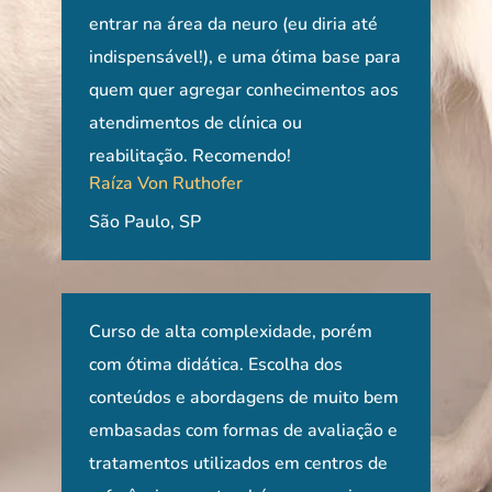
entrar na área da neuro (eu diria até
curs
indispensável!), e uma ótima base para
de n
quem quer agregar conhecimentos aos
dedi
atendimentos de clínica ou
seus
Tha
reabilitação. Recomendo!
Raíza Von Ruthofer
Curi
São Paulo, SP
a
Curso de alta complexidade, porém
Apre
sa
com ótima didática. Escolha dos
exam
á
conteúdos e abordagens de muito bem
met
embasadas com formas de avaliação e
apli
papa
tratamentos utilizados em centros de
aten