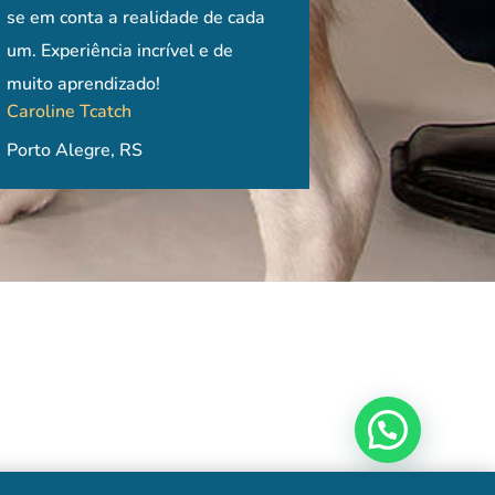
Ayne Murata Hayas
se em conta a realidade de cada
Professora de Cirurgia
neuro (eu diria até
um. Experiência incrível e de
Veterinária, ULBRA/RS Porto
indispensável!), e uma óti
Universidade de Sã
muito aprendizado!
Alegre, RS
para quem quer agregar
São Paulo, SP
Caroline Tcatch
conhecimentos aos atendi
Porto Alegre, RS
de clínica ou reabilitação.
Recomendo!
Raíza Von Ruthofer
São Paulo, SP