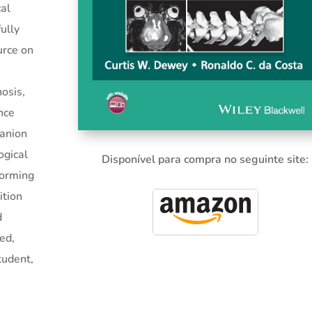
cal
ully
urce on
nosis,
nce
anion
ogical
Disponível para compra no seguinte site:
forming
ition
d
zed,
tudent,