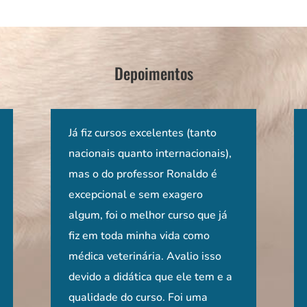
Depoimentos
 Ronaldo a
Ter acesso no nosso país a um
Já fiz cursos excelentes (tanto
Sensacional! Importante tanto
Um curso de 
O curs
 se
ológico
curso ministrado em português
nacionais quanto internacionais),
para quem está começando e se
prático e din
um div
sar
ologia e passo
por um professor de uma
mas o do professor Ronaldo é
interessa pela neurologia, como
estivesse nos
de for
Apesar
ar de imediato
universidade americana,
excepcional e sem exagero
para quem já trabalha na área.
no hospital d
neurol
s, com
ndimentos, no
diplomado pelo ACVIM e com
algum, foi o melhor curso que já
Todo esse conhecimento
que com realid
o cami
l
aduandos,
tamanha experiência em
fiz em toda minha vida como
compartilhado pelo papa da neuro
Agradecimento
compl
Rildo 
tudo.
raduandos! de
neurologia, sem dúvida alguma é
médica veterinária. Avalio isso
e exemplificado com vídeos além
informações e
Claudia Escal
a para
o curso foi
um privilégio!!! Só tenho a
devido a didática que ele tem e a
da aula prática, foram uma
Perna
da
agradecer!!
qualidade do curso. Foi uma
oportunidade incrível!
Rio de Janeiro,