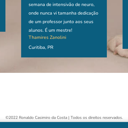
hi, MV, MSc.
Gláucia de Oliveira Morato
Adriana Bernates
semana de intensivão de neuro,
ma base
o Paulo, USP
MV, MSc, PhD - Clínica
onde nunca vi tamanha dedicação
Rio de Janeiro, RJ
Veterinária Dr. Pet
de um professor junto aos seus
mentos
Itabira, MG.
alunos. É um mestre!
Thamires Zanolini
Curitiba, PR
©2022 Ronaldo Casimiro da Costa | Todos os direitos reservados.
Produzido por
Jinn Desenvolvimento Web