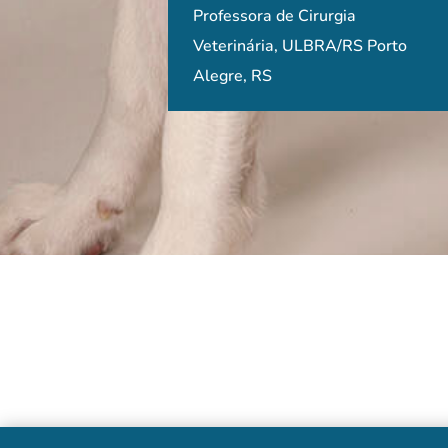
Ayne Murata Hayas
Professora de Cirurgia
neuro (eu diria até
Veterinária, ULBRA/RS Porto
indispensável!), e uma óti
Universidade de Sã
Alegre, RS
para quem quer agregar
São Paulo, SP
conhecimentos aos atendi
de clínica ou reabilitação.
Recomendo!
Raíza Von Ruthofer
São Paulo, SP