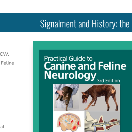
Signalment and History: the 
y CW,
 Feline
cal