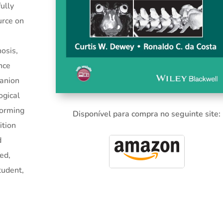
ully
urce on
nosis,
nce
anion
ogical
forming
Disponível para compra no seguinte site:
ition
d
zed,
tudent,