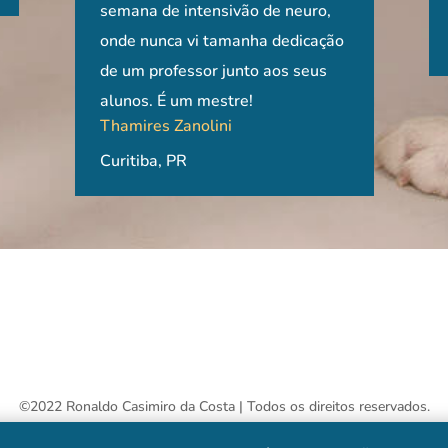
Ayne Murata Hayashi, MV, MSc.
Gláucia de Ol
dade de cada
Professora de Cirurgia
semana de intensivão de neuro,
neuro (
ível e de
Veterinária, ULBRA/RS Porto
onde nunca vi tamanha dedicação
Universidade de São Paulo, USP
MV, MSc, PhD 
indisp
Alegre, RS
de um professor junto aos seus
São Paulo, SP
Veterinária Dr
para q
alunos. É um mestre!
Itabira, MG.
conhec
Thamires Zanolini
de clín
Curitiba, PR
Recom
Raíza 
São Pa
©2022 Ronaldo Casimiro da Costa | Todos os direitos reservados.
Produzido por
Jinn Desenvolvimento Web