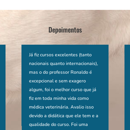
Depoimentos
imiro é
lexidade,
Os dois cursos que pude participar
Já fiz cursos excelentes (tanto
Aprendi com o Prof Ronaldo a
Ter acesso no
O curs
rando
dática.
foram de excelente qualidade! O
nacionais quanto internacionais),
realizar exame neurológico
curso ministr
comple
a
dos e
conteúdo sempre atualizado e
mas o do professor Ronaldo é
"clean", com metodologia e passo
por um profes
preocu
rdando
to bem
apresentado de maneira muito
excepcional e sem exagero
a passo! Pude aplicar de imediato
universidade 
inform
xame
rmas de
didática pelo Dr. Ronaldo, e
algum, foi o melhor curso que já
no dia a dia de atendimentos, no
diplomado pe
de ser
entos
acompanhada de casos clínicos
fiz em toda minha vida como
ensino tanto de graduandos,
tamanha expe
as aul
os de
muito esclarecedores. Agradeço
médica veterinária. Avalio isso
residentes a pós-graduandos! de
neurologia, s
entend
ambém
muito a oportunidade!
devido a didática que ele tem e a
uma nota 0 a 1000- o curso foi
um privilégio!!
É um ó
Beatriz Kosachenco, MV, MSc
tivas levando-
qualidade do curso. Foi uma
nota 1000.
agradecer!!
quem q