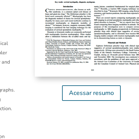
ical
bler
y and
graphs.
Acessar resumo
g
ction.
ion