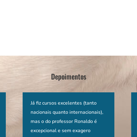
Depoimentos
imiro é
 Ronaldo a
Ter acesso no nosso país a um
Já fiz cursos excelentes (tanto
Sensacional! Importante tanto
Um curso de 
O curs
rando
ológico
curso ministrado em português
nacionais quanto internacionais),
para quem está começando e se
prático e din
comple
a
ologia e passo
por um professor de uma
mas o do professor Ronaldo é
interessa pela neurologia, como
estivesse nos
preocu
rdando
ar de imediato
universidade americana,
excepcional e sem exagero
para quem já trabalha na área.
no hospital d
inform