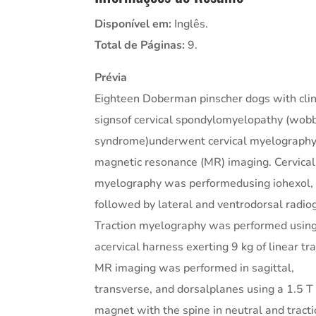
Disponível em:
Inglês.
Total de Páginas:
9.
Prévia
Eighteen Doberman pinscher dogs with clin
signsof cervical spondylomyelopathy (wob
syndrome)underwent cervical myelograph
magnetic resonance (MR) imaging. Cervical
myelography was performedusing iohexol,
followed by lateral and ventrodorsal radio
Traction myelography was performed usin
acervical harness exerting 9 kg of linear tra
MR imaging was performed in sagittal,
transverse, and dorsalplanes using a 1.5 T
magnet with the spine in neutral and tract