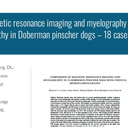
ic resonance imaging and myelography in
hy in Doberman pinscher dogs – 18 cases
rg, DL;
ance
of
logy
06.