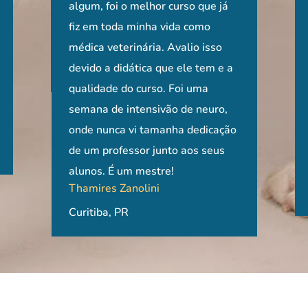
xame
ndimentos, no
diplomado pelo ACVIM e com
algum, foi o melhor curso que já
Todo esse conhecimento
que com realid
de ser
aduandos,
tamanha experiência em
fiz em toda minha vida como
compartilhado pelo papa da neuro
Agradecimento
as aul
raduandos! de
neurologia, sem dúvida alguma é
médica veterinária. Avalio isso
e exemplificado com vídeos além
informações e
entend
Claudia Escal
o curso foi
um privilégio!!! Só tenho a
devido a didática que ele tem e a
da aula prática, foram uma
É um ó
agradecer!!
qualidade do curso. Foi uma
oportunidade incrível!
Rio de Janeiro,
quem q
hi, MV, MSc.
Gláucia de Oliveira Morato
Adriana Bernates
semana de intensivão de neuro,
neuro (
o Paulo, USP
MV, MSc, PhD - Clínica
onde nunca vi tamanha dedicação
Rio de Janeiro, RJ
indisp
Veterinária Dr. Pet
de um professor junto aos seus
para q
Itabira, MG.
alunos. É um mestre!
conhec
Thamires Zanolini
de clín
Curitiba, PR
Recom
Raíza 
São Pa