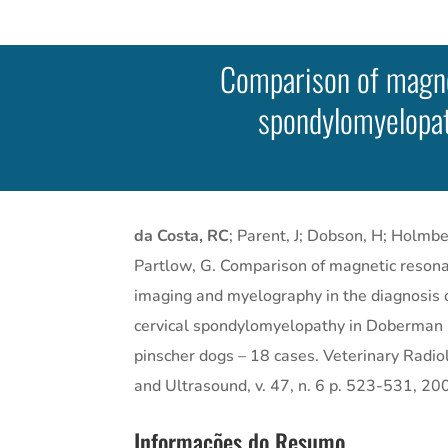
Comparison of magnet
spondylomyelopat
da Costa, RC
; Parent, J; Dobson, H; Holmbe
Partlow, G. Comparison of magnetic reson
imaging and myelography in the diagnosis 
cervical spondylomyelopathy in Doberman
pinscher dogs – 18 cases. Veterinary Radio
and Ultrasound, v. 47, n. 6 p. 523-531, 20
Informações do Resumo