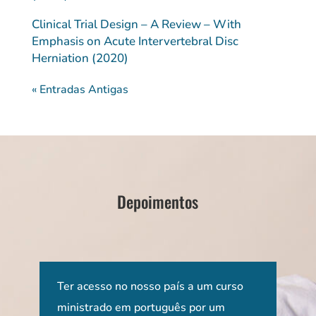
Clinical Trial Design – A Review – With
Emphasis on Acute Intervertebral Disc
Herniation (2020)
« Entradas Antigas
Depoimentos
 e
Ter acesso no nosso país a um curso
Os d
EUA
ministrado em português por um
fora