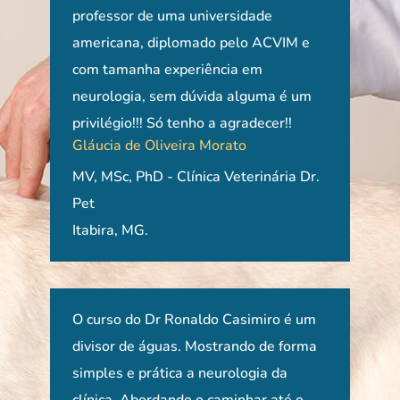
 mas
professor de uma universidade
con
ira.
americana, diplomado pelo ACVIM e
apre
com tamanha experiência em
pel
neurologia, sem dúvida alguma é um
caso
privilégio!!! Só tenho a agradecer!!
Agr
Gláucia de Oliveira Morato
Bea
MV, MSc, PhD - Clínica Veterinária Dr.
Prof
Pet
ULB
Itabira, MG.
O curso do Dr Ronaldo Casimiro é um
O c
mas o
divisor de águas. Mostrando de forma
Prof
l e
simples e prática a neurologia da
em p