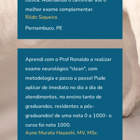
urso
clínica. Abordando o caminhar até o
Ape
melhor exame complementar.
com 
Rildo Siqueira
ido
ent
de do
Pernambuco, PE
ótim
ão
entr
indi
os
que
a
Aprendi com o Prof Ronaldo a realizar
Cur
aten
sa
exame neurológico "clean", com
com 
reab
á
metodologia e passo a passo! Pude
con
Raí
aplicar de imediato no dia a dia de
emb
São
papa
atendimentos, no ensino tanto de
trat
os
graduandos, residentes a pós-
ref
graduandos! de uma nota 0 a 1000- o
alte
curso foi nota 1000.
real
Ayne Murata Hayashi, MV, MSc.
incr