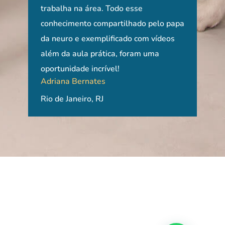
trabalha na área. Todo esse
emb
conhecimento compartilhado pelo papa
trat
da neuro e exemplificado com vídeos
ref
- o
além da aula prática, foram uma
alte
oportunidade incrível!
real
Adriana Bernates
incr
Caro
ão
Rio de Janeiro, RJ
Port