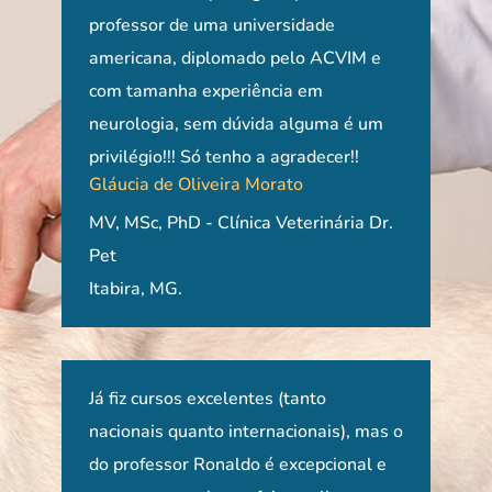
 mas
professor de uma universidade
con
ira.
americana, diplomado pelo ACVIM e
apre
com tamanha experiência em
pel
neurologia, sem dúvida alguma é um
caso
privilégio!!! Só tenho a agradecer!!
Agr
Gláucia de Oliveira Morato
Bea
MV, MSc, PhD - Clínica Veterinária Dr.
Prof
Pet
ULB
Itabira, MG.
 um
Já fiz cursos excelentes (tanto
O c
rma
nacionais quanto internacionais), mas o
Prof
do professor Ronaldo é excepcional e
em p