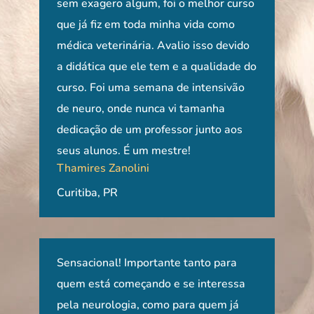
o
sem exagero algum, foi o melhor curso
Ape
que já fiz em toda minha vida como
com 
médica veterinária. Avalio isso devido
ent
a didática que ele tem e a qualidade do
ótim
curso. Foi uma semana de intensivão
entr
de neuro, onde nunca vi tamanha
indi
dedicação de um professor junto aos
que
seus alunos. É um mestre!
aten
Thamires Zanolini
reab
Raí
Curitiba, PR
São
zar
Sensacional! Importante tanto para
Cur
quem está começando e se interessa
com 
e
pela neurologia, como para quem já
con