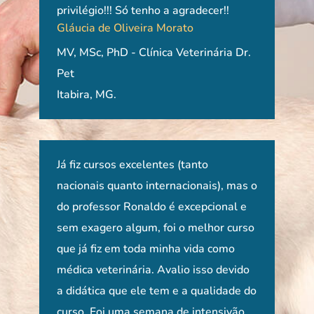
privilégio!!! Só tenho a agradecer!!
Agr
Gláucia de Oliveira Morato
Bea
MV, MSc, PhD - Clínica Veterinária Dr.
Prof
Pet
ULB
Itabira, MG.
 um
Já fiz cursos excelentes (tanto
O c
rma
nacionais quanto internacionais), mas o
Prof
do professor Ronaldo é excepcional e
em p
o
sem exagero algum, foi o melhor curso
Ape
que já fiz em toda minha vida como
com 
médica veterinária. Avalio isso devido
ent
a didática que ele tem e a qualidade do
ótim
curso. Foi uma semana de intensivão
entr