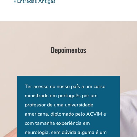
« Entradas Antigas
Depoimentos
 e
Ter acesso no nosso país a um curso
Os d
EUA
ministrado em português por um
fora
 mas
professor de uma universidade
con
ira.
americana, diplomado pelo ACVIM e
apre
com tamanha experiência em
pel
neurologia, sem dúvida alguma é um
caso