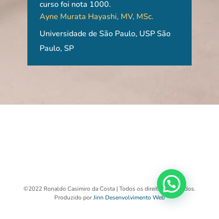
curso foi nota 1000.
opor
Ayne Murata Hayashi, MV, MSc.
Adr
Universidade de São Paulo, USP São
Rio 
Paulo, SP
©2022 Ronaldo Casimiro da Costa | Todos os direitos reservados.
Produzido por
Jinn Desenvolvimento Web