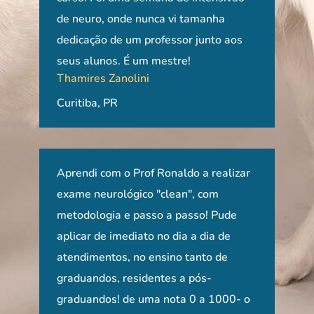
de neuro, onde nunca vi tamanha
indi
dedicação de um professor junto aos
que
seus alunos. É um mestre!
aten
Thamires Zanolini
reab
Raí
Curitiba, PR
São
m
Aprendi com o Prof Ronaldo a realizar
Sens
exame neurológico "clean", com
que
 bem
metodologia e passo a passo! Pude
pela
ão e
aplicar de imediato no dia a dia de
trab
 de
atendimentos, no ensino tanto de
con
na
graduandos, residentes a pós-
da n
a
graduandos! de uma nota 0 a 1000- o
além