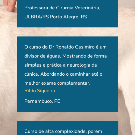
 Dr.
Professora de Cirurgia Veterinária,
ULBRA/RS Porto Alegre, RS
O curso do Dr Ronaldo Casimiro é um
O c
mas o
divisor de águas. Mostrando de forma
Prof
l e
simples e prática a neurologia da
em p
urso
clínica. Abordando o caminhar até o
Ape
melhor exame complementar.
com 
Rildo Siqueira
ido
ent
de do
Pernambuco, PE
ótim
ão
entr
indi
os
que
zar
Curso de alta complexidade, porém
Sens