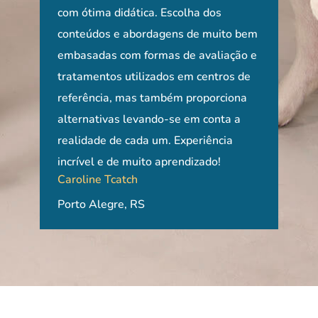
aten
com ótima didática. Escolha dos
que
reab
e
conteúdos e abordagens de muito bem
pela
Raí
embasadas com formas de avaliação e
trab
São
tratamentos utilizados em centros de
con
referência, mas também proporciona
da n
- o
alternativas levando-se em conta a
além
realidade de cada um. Experiência
opor
Adr
incrível e de muito aprendizado!
Caroline Tcatch
ão
Rio 
Porto Alegre, RS