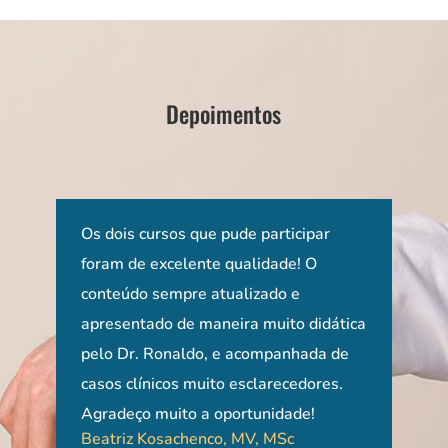
Depoimentos
so
Os dois cursos que pude participar
Um 
foram de excelente qualidade! O
din
conteúdo sempre atualizado e
e co
 e
apresentado de maneira muito didática
o me
pelo Dr. Ronaldo, e acompanhada de
Agr
um
casos clínicos muito esclarecedores.
info
Clau
Agradeço muito a oportunidade!
Beatriz Kosachenco, MV, MSc
Rio 