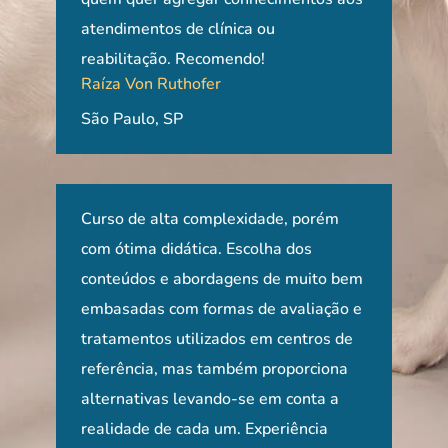
atendimentos de clínica ou
reabilitação. Recomendo!
Raíza Von Ruthofer
São Paulo, SP
a
Curso de alta complexidade, porém
Apre
sa
com ótima didática. Escolha dos
exam
á
conteúdos e abordagens de muito bem
met
embasadas com formas de avaliação e
apli
papa
tratamentos utilizados em centros de
aten
os
referência, mas também proporciona
grad
alternativas levando-se em conta a
gra
realidade de cada um. Experiência
curs