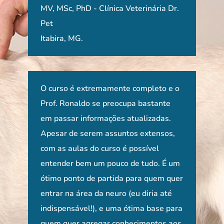
MV, MSc, PhD - Clínica Veterinária Dr.
Pet
Itabira, MG.
O curso é extremamente completo e o
O c
mas o
Prof. Ronaldo se preocupa bastante
divi
l e
em passar informações atualizadas.
simp
urso
Apesar de serem assuntos extensos,
clín
com as aulas do curso é possível
mel
Rild
ido
entender bem um pouco de tudo. É um
de do
ótimo ponto de partida para quem quer
Per
ão
entrar na área da neuro (eu diria até
indispensável!), e uma ótima base para
os
quem quer agregar conhecimentos aos