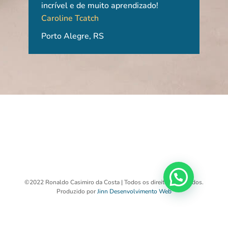
Ayn
incrível e de muito aprendizado!
Caroline Tcatch
Uni
Porto Alegre, RS
Pau
©2022 Ronaldo Casimiro da Costa | Todos os direitos reservados.
1
Produzido por
Jinn Desenvolvimento Web