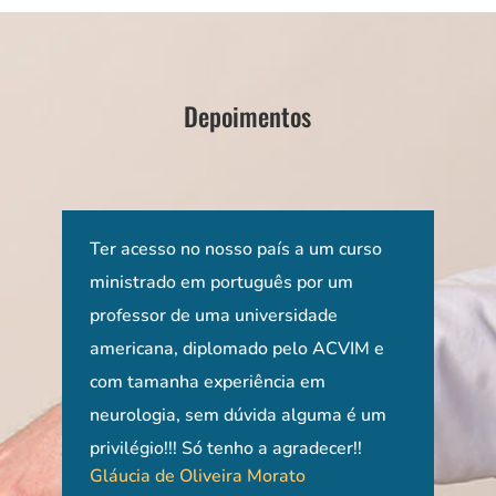
Depoimentos
Ter acesso no nosso país a um curso
Um 
ministrado em português por um
din
professor de uma universidade
e co
tica
americana, diplomado pelo ACVIM e
o me
de
com tamanha experiência em
Agr
.
neurologia, sem dúvida alguma é um
info
Clau
privilégio!!! Só tenho a agradecer!!
Gláucia de Oliveira Morato
Rio 