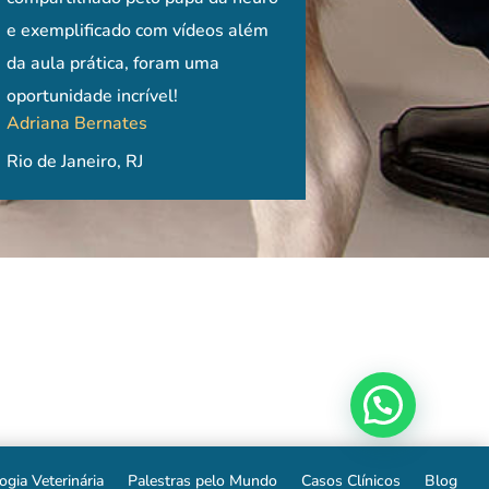
em dúvida alguma é
er bem um pouco de tudo.
e exemplificado com vídeos além
informações e aprendizado.
médica veterinária. Avalio 
utilizados em centr
Claudia Escalhão, MV, MSc, Dr
! Só tenho a
timo ponto de partida para
da aula prática, foram uma
devido a didática que ele t
referência, mas t
uer entrar na área da
oportunidade incrível!
Rio de Janeiro, RJ
qualidade do curso. Foi um
proporciona alterna
iveira Morato
Adriana Bernates
eu diria até
semana de intensivão de n
se em conta a real
- Clínica
ensável!), e uma ótima base
Rio de Janeiro, RJ
onde nunca vi tamanha ded
um. Experiência incr
. Pet
uem quer agregar
de um professor junto aos 
muito aprendizado!
Caroline Tcatch
imentos aos atendimentos
alunos. É um mestre!
Thamires Zanolini
ica ou reabilitação.
Porto Alegre, RS
endo!
Curitiba, PR
Von Ruthofer
ulo, SP
ogia Veterinária
Palestras pelo Mundo
Casos Clínicos
Blog