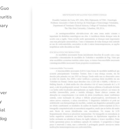
, Guo
uritis
nary
ever
y
ial
 dog