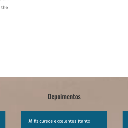
 the
Depoimentos
tante tanto
Um curso de aprendizagem
Já fiz cursos excelentes (tanto
Curso de alta complexidade,
Os dois cursos
O curs