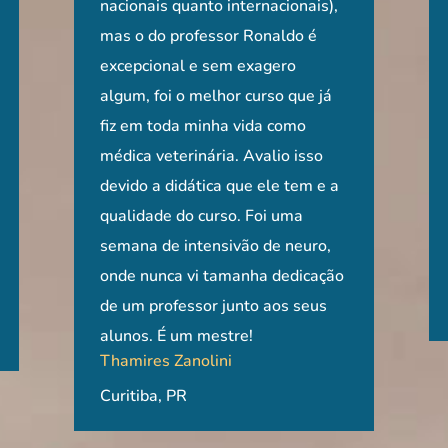
 se
meçando e se
prático e dinâmico! Como se
nacionais quanto internacionais),
porém com ótima didática.
foram de exce
um div
sar
ologia, como
estivesse nos EUA e convivendo
mas o do professor Ronaldo é
Escolha dos conteúdos e
conteúdo semp
de for
Apesar
ha na área.
no hospital de Ohio, mas o melhor
excepcional e sem exagero
abordagens de muito bem
apresentado d
neurol
s, com
mento
que com realidade brasileira.
algum, foi o melhor curso que já
embasadas com formas de
didática pelo 
o cami
l
 papa da neuro
Agradecimento pela troca de
fiz em toda minha vida como
avaliação e tratamentos
acompanhada d
compl
Rildo 
tudo.
m vídeos além
informações e aprendizado.
médica veterinária. Avalio isso
utilizados em centros de
muito esclare
Claudia Escalhão, MV, MSc, Dr
a para
ram uma
devido a didática que ele tem e a
referência, mas também
muito a oport
Perna
Beatriz Kosac
da
l!
Rio de Janeiro, RJ
qualidade do curso. Foi uma
proporciona alternativas levando-
semana de intensivão de neuro,
se em conta a realidade de cada
Professora de 
ma base
onde nunca vi tamanha dedicação
um. Experiência incrível e de
Veterinária, 
de um professor junto aos seus
muito aprendizado!
Alegre, RS
Caroline Tcatch
mentos
alunos. É um mestre!
Thamires Zanolini
Porto Alegre, RS
Curitiba, PR