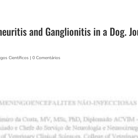
euritis and Ganglionitis in a Dog. Jo
igos Científicos
|
0 Comentários