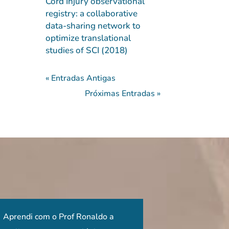
Cord Injury observational
registry: a collaborative
data-sharing network to
optimize translational
studies of SCI (2018)
« Entradas Antigas
Próximas Entradas »
 que pude participar
o do Dr Ronaldo Casimiro é
Aprendi com o Prof Ronaldo a
Ter acesso no nosso país a um
O curso é extremamente
Sensacional! Impor