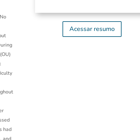
 No
Acessar resumo
but
During
 (OU)
k
iculty
ughout
er
essed
s had
, and