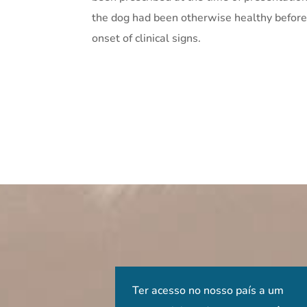
the dog had been otherwise healthy before
onset of clinical signs.
 que pude participar
o do Dr Ronaldo Casimiro é
Ter acesso no nosso país a um
O curso é extremamente
Sensacional! Impor